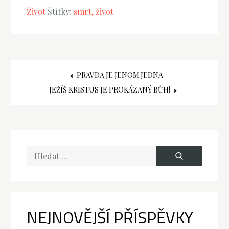
Život
Štítky:
smrt
život
Navigace
PRAVDA JE JENOM JEDNA
JEŽÍŠ KRISTUS JE PROKÁZANÝ BŮH!
pro
příspěvek
Hledat
text:
NEJNOVĚJŠÍ PŘÍSPĚVKY