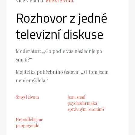
Více v článku
Smysl života
.
Rozhovor z jedné
televizní diskuse
Moderátor: „Co podle vás následuje po
smrti?“
Majitelka pohřebního ústavu: „O tom jsem
nepřemýšlela.“
Smysl života
Jsou snad
psychofarmaka
správným řešením?
Nepodléhejme
propagandě