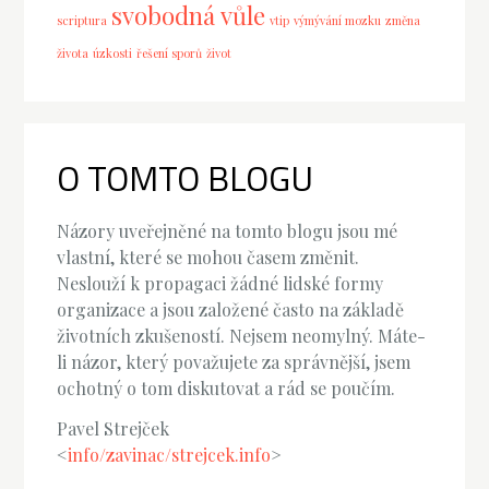
svobodná vůle
scriptura
vtip
výmývání mozku
změna
života
úzkosti
řešení sporů
život
O TOMTO BLOGU
Názory uveřejněné na tomto blogu jsou mé
vlastní, které se mohou časem změnit.
Neslouží k propagaci žádné lidské formy
organizace a jsou založené často na základě
životních zkušeností. Nejsem neomylný. Máte-
li názor, který považujete za správnější, jsem
ochotný o tom diskutovat a rád se poučím.
Pavel Strejček
<
info/zavinac/strejcek.info
>