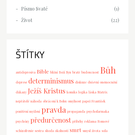
Písmo Svaté
(1)
Život
(22)
ŠTÍTKY
Bůh
Bible
antidepresiva
bližní
Boží Syn
bratr
budoucnost
determinismus
deprese
diskuze
duševní onemocnění
Ježíš Kristus
důkazy
komiks
logika
láska
Matrix
nepřátelé
náhoda
obrácení k Bohu
omylnost
papež František
pravda
pozitivní myšlení
propaganda
psychofarmaka
předurčenost
psychózy
příběhy
reklama
Romové
smrt
schizofrenie
sestra
shoda okolností
smysl života
sola