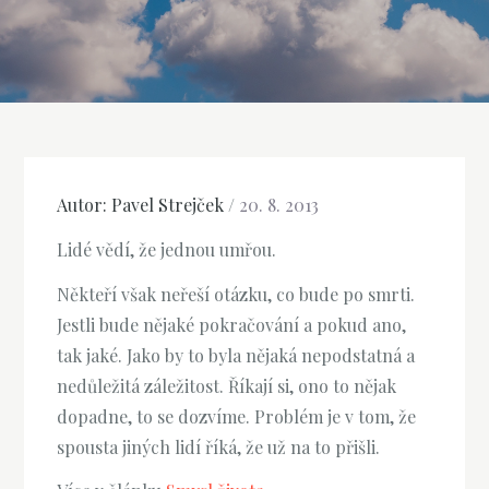
Autor:
Pavel Strejček
/
20. 8. 2013
Lidé vědí, že jednou umřou.
Někteří však neřeší otázku, co bude po smrti.
Jestli bude nějaké pokračování a pokud ano,
tak jaké. Jako by to byla nějaká nepodstatná a
nedůležitá záležitost. Říkají si, ono to nějak
dopadne, to se dozvíme. Problém je v tom, že
spousta jiných lidí říká, že už na to přišli.