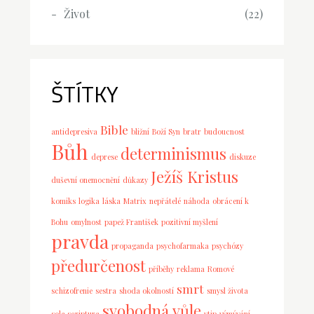
Život
(22)
ŠTÍTKY
Bible
antidepresiva
bližní
Boží Syn
bratr
budoucnost
Bůh
determinismus
deprese
diskuze
Ježíš Kristus
duševní onemocnění
důkazy
komiks
logika
láska
Matrix
nepřátelé
náhoda
obrácení k
Bohu
omylnost
papež František
pozitivní myšlení
pravda
propaganda
psychofarmaka
psychózy
předurčenost
příběhy
reklama
Romové
smrt
schizofrenie
sestra
shoda okolností
smysl života
svobodná vůle
sola scriptura
vtip
výmývání