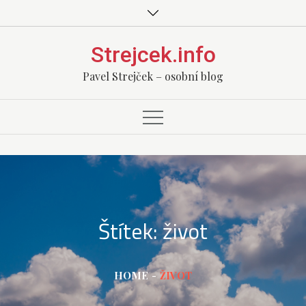
Skip
to
content
Strejcek.info
Pavel Strejček – osobní blog
Štítek:
život
HOME
ŽIVOT