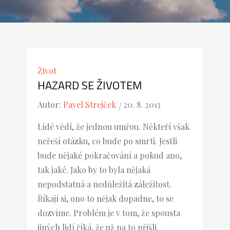
Život
HAZARD SE ŽIVOTEM
Autor:
Pavel Strejček
20. 8. 2013
Lidé vědí, že jednou umřou. Někteří však
neřeší otázku, co bude po smrti. Jestli
bude nějaké pokračování a pokud ano,
tak jaké. Jako by to byla nějaká
nepodstatná a nedůležitá záležitost.
Říkají si, ono to nějak dopadne, to se
dozvíme. Problém je v tom, že spousta
jiných lidí říká, že už na to přišli.