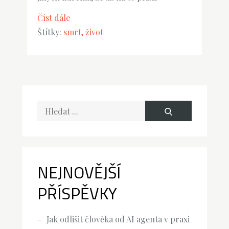
Číst dále
Štítky:
smrt
život
Hledat
text:
NEJNOVĚJŠÍ
PŘÍSPĚVKY
Jak odlišit člověka od AI agenta v praxi