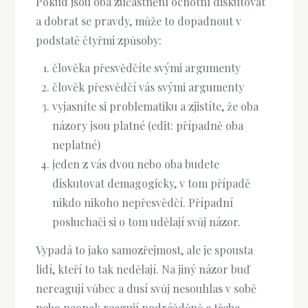
Pokud jsou oba zúčastnění ochotní diskutovat
a dobrat se pravdy, může to dopadnout v
podstatě čtyřmi způsoby:
člověka přesvědčíte svými argumenty
člověk přesvědčí vás svými argumenty
vyjasníte si problematiku a zjistíte, že oba
názory jsou platné (edit: případně oba
neplatné)
jeden z vás dvou nebo oba budete
diskutovat demagogicky, v tom případě
nikdo nikoho nepřesvědčí. Případní
posluchači si o tom udělají svůj názor.
Vypadá to jako samozřejmost, ale je spousta
lidí, kteří to tak nedělají. Na jiný názor buď
nereagují vůbec a dusí svůj nesouhlas v sobě
nebo naopak reagují podrážděně a třeba