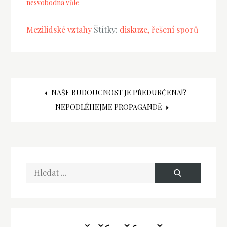
nesvobodná vůle
Mezilidské vztahy
Štítky:
diskuze
řešení sporů
Navigace
NAŠE BUDOUCNOST JE PŘEDURČENA!?
NEPODLÉHEJME PROPAGANDĚ
pro
příspěvek
Hledat
text: