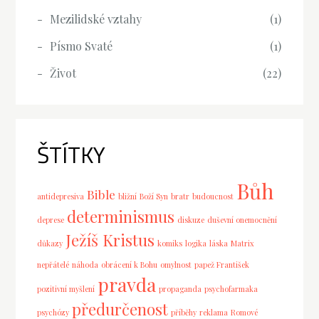
Mezilidské vztahy
(1)
Písmo Svaté
(1)
Život
(22)
ŠTÍTKY
Bůh
Bible
antidepresiva
bližní
Boží Syn
bratr
budoucnost
determinismus
deprese
diskuze
duševní onemocnění
Ježíš Kristus
důkazy
komiks
logika
láska
Matrix
nepřátelé
náhoda
obrácení k Bohu
omylnost
papež František
pravda
pozitivní myšlení
propaganda
psychofarmaka
předurčenost
psychózy
příběhy
reklama
Romové