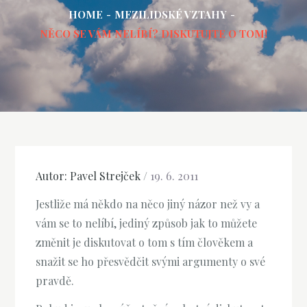
HOME
MEZILIDSKÉ VZTAHY
NĚCO SE VÁM NELÍBÍ? DISKUTUJTE O TOM!
Autor:
Pavel Strejček
/
19. 6. 2011
Jestliže má někdo na něco jiný názor než vy a
vám se to nelíbí, jediný způsob jak to můžete
změnit je diskutovat o tom s tím člověkem a
snažit se ho přesvědčit svými argumenty o své
pravdě.