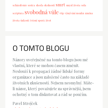
smrt
schizofrenie
sestra
shoda okolností
smysl života
sola
svobodná vůle
scriptura
vtip
výmývání mozku
změna
života
úzkosti
řešení sporů
život
O TOMTO BLOGU
Názory uveřejněné na tomto blogu jsou mé
vlastní, které se mohou časem změnit.
Neslouží k propagaci žádné lidské formy
organizace a jsou založené často na základě
životních zkušeností. Nejsem neomylný. Máte-
li názor, který považujete za správnější, jsem
ochotný o tom diskutovat a rád se poučím.
Pavel Strejček