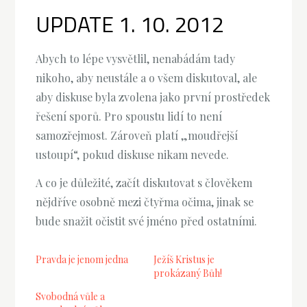
UPDATE 1. 10. 2012
Abych to lépe vysvětlil, nenabádám tady
nikoho, aby neustále a o všem diskutoval, ale
aby diskuse byla zvolena jako první prostředek
řešení sporů. Pro spoustu lidí to není
samozřejmost. Zároveň platí „moudřejší
ustoupí“, pokud diskuse nikam nevede.
A co je důležité, začít diskutovat s člověkem
nějdříve osobně mezi čtyřma očima, jinak se
bude snažit očistit své jméno před ostatními.
Pravda je jenom jedna
Ježíš Kristus je
prokázaný Bůh!
Svobodná vůle a